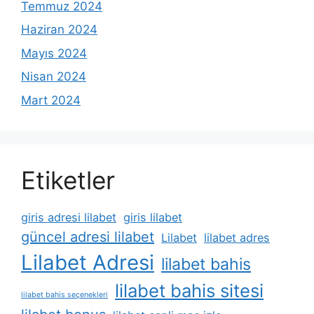
Temmuz 2024
Haziran 2024
Mayıs 2024
Nisan 2024
Mart 2024
Etiketler
giris adresi lilabet
giris lilabet
güncel adresi lilabet
Lilabet
lilabet adres
Lilabet Adresi
lilabet bahis
lilabet bahis sitesi
lilabet bahis seçenekleri