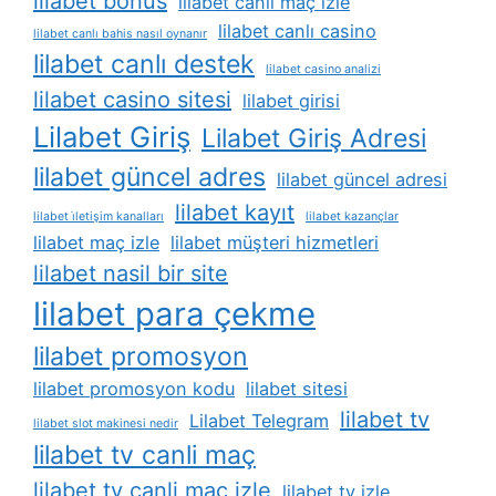
lilabet bonus
lilabet canli maç izle
lilabet canlı casino
lilabet canlı bahis nasıl oynanır
lilabet canlı destek
lilabet casino analizi
lilabet casino sitesi
lilabet girisi
Lilabet Giriş
Lilabet Giriş Adresi
lilabet güncel adres
lilabet güncel adresi
lilabet kayıt
lilabet i̇letişim kanalları
lilabet kazançlar
lilabet maç izle
lilabet müşteri hizmetleri
lilabet nasil bir site
lilabet para çekme
lilabet promosyon
lilabet promosyon kodu
lilabet sitesi
lilabet tv
Lilabet Telegram
lilabet slot makinesi nedir
lilabet tv canli maç
lilabet tv canli maç izle
lilabet tv izle