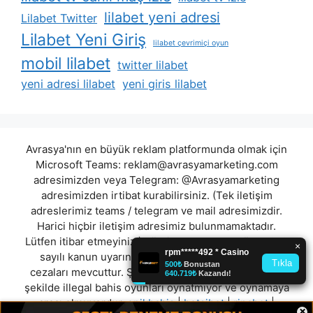
lilabet yeni adresi
Lilabet Twitter
Lilabet Yeni Giriş
lilabet çevrimiçi oyun
mobil lilabet
twitter lilabet
yeni adresi lilabet
yeni giris lilabet
Avrasya'nın en büyük reklam platformunda olmak için
Microsoft Teams:
reklam@avrasyamarketing.com
adresimizden veya Telegram: @Avrasyamarketing
adresimizden irtibat kurabilirsiniz. (Tek iletişim
adreslerimiz teams / telegram ve mail adresimizdir.
Harici hiçbir iletişim adresimiz bulunmamaktadır.
Lütfen itibar etmeyiniz.) Türkiye yasalarına göre 7258
sayılı kanun uyarınca yasa dışı bahis oynamanın
cezaları mevcuttur. Şu an bulunduğunuz site hiç bir
şekilde illegal bahis oyunları oynatmıyor ve oynamaya
aracı olmuyordur.
epikbahis
|
betsibet
|
rinabet
|
×