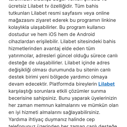
ücretsiz Lilabet tv özelliğidir. Tüm bahis
tutkunları Lilabet resmi sayfasını veya online
mağazasını ziyaret ederek bu programın linkine
kolaylıkla ulaşabilirler. Bu program kullanıcı
dostudur ve hem iOS hem de Android
cihazlardan erişilebilir. Lilabet sitesindeki bahis
hizmetlerinden avantaj elde eden tüm
yatırımcılar, adresleri güncel olduğu sürece canlı
desteğe de ulaşabilirler. Lilabet içinde adres
değişikliği olması durumunda bu sitenin canlı
destek birimi yeni bölgede yardımcı olmaya
devam edecektir. Platformda bireylerin
Lilabet
karşılaştığı sorunlara etkili çözümler sunma
becerisine sahipsiniz. Bunu yaparak üyelerinizin
her zaman memnun kalmalarını ve mümkün olan
en iyi hizmeti almalarını sağlayabilirsiniz.
Yardıma ihtiyaç duymanız halinde cep
telefonunuz üzerinden her zaman canlı desteğe