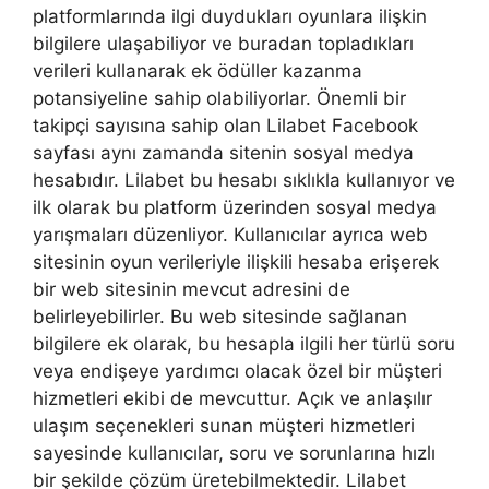
platformlarında ilgi duydukları oyunlara ilişkin
bilgilere ulaşabiliyor ve buradan topladıkları
verileri kullanarak ek ödüller kazanma
potansiyeline sahip olabiliyorlar. Önemli bir
takipçi sayısına sahip olan Lilabet Facebook
sayfası aynı zamanda sitenin sosyal medya
hesabıdır. Lilabet bu hesabı sıklıkla kullanıyor ve
ilk olarak bu platform üzerinden sosyal medya
yarışmaları düzenliyor. Kullanıcılar ayrıca web
sitesinin oyun verileriyle ilişkili hesaba erişerek
bir web sitesinin mevcut adresini de
belirleyebilirler. Bu web sitesinde sağlanan
bilgilere ek olarak, bu hesapla ilgili her türlü soru
veya endişeye yardımcı olacak özel bir müşteri
hizmetleri ekibi de mevcuttur. Açık ve anlaşılır
ulaşım seçenekleri sunan müşteri hizmetleri
sayesinde kullanıcılar, soru ve sorunlarına hızlı
bir şekilde çözüm üretebilmektedir. Lilabet