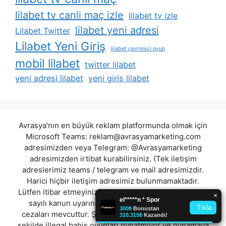
lilabet tv canli maç izle
lilabet tv izle
lilabet yeni adresi
Lilabet Twitter
Lilabet Yeni Giriş
lilabet çevrimiçi oyun
mobil lilabet
twitter lilabet
yeni adresi lilabet
yeni giris lilabet
Avrasya'nın en büyük reklam platformunda olmak için
Microsoft Teams:
reklam@avrasyamarketing.com
adresimizden veya Telegram: @Avrasyamarketing
adresimizden irtibat kurabilirsiniz. (Tek iletişim
adreslerimiz teams / telegram ve mail adresimizdir.
Harici hiçbir iletişim adresimiz bulunmamaktadır.
Lütfen itibar etmeyiniz.) Türkiye yasalarına göre 7258
sayılı kanun uyarınca yasa dışı bahis oynamanın
cezaları mevcuttur. Şu an bulunduğunuz site hiç bir
şekilde illegal bahis oyunları oynatmıyor ve oynamaya