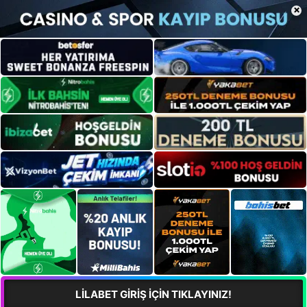
×
LİLABET GİRİŞ İÇİN TIKLAYINIZ!