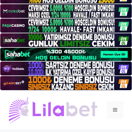
İçeriğe
atla
Menü