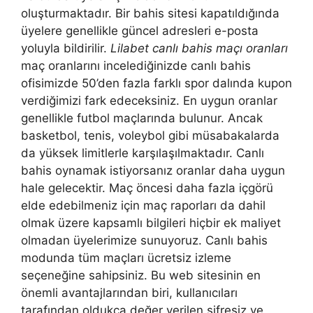
oluşturmaktadır. Bir bahis sitesi kapatıldığında
üyelere genellikle güncel adresleri e-posta
yoluyla bildirilir.
Lilabet canlı bahis maçı oranları
maç oranlarını incelediğinizde canlı bahis
ofisimizde 50’den fazla farklı spor dalında kupon
verdiğimizi fark edeceksiniz. En uygun oranlar
genellikle futbol maçlarında bulunur. Ancak
basketbol, ​​tenis, voleybol gibi müsabakalarda
da yüksek limitlerle karşılaşılmaktadır. Canlı
bahis oynamak istiyorsanız oranlar daha uygun
hale gelecektir. Maç öncesi daha fazla içgörü
elde edebilmeniz için maç raporları da dahil
olmak üzere kapsamlı bilgileri hiçbir ek maliyet
olmadan üyelerimize sunuyoruz. Canlı bahis
modunda tüm maçları ücretsiz izleme
seçeneğine sahipsiniz. Bu web sitesinin en
önemli avantajlarından biri, kullanıcıları
tarafından oldukça değer verilen şifresiz ve