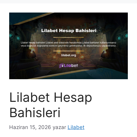
Lilabet Hesap
Bahisleri
Haziran 15, 2026
yazar
Lilabet