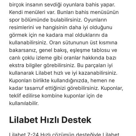
birçok insanın sevdiği oyunlara bahis yapar.
Kendi menüleri var. Bunları bahis menüsünün
spor bölümünde bulabilirsiniz. Oyunların
resimlerini ve hangisinin daha iyi olduğunu
görmek için ne kadara mal olduklarını da
kullanabilirsiniz. Oran sütununun üst kısmına
bakarsanız, genel bakış, eşleşme tablosu ve
canlı çoklu izleme gibi oranlar hakkında bazı
ekstra bilgiler görebilirsiniz. Bu parçaları iyi
kullanarak Lilabet hızlı ve iyi kazanabilirsiniz.
Kuponları birlikte kullandığınızda, hemen ne
kadar tasarruf ettiğinizi görebilirsiniz. Kuponlar,
teklif edilirse kombine kuponlar için de
kullanılabilir.
Lilabet Hızlı Destek
Lilabet 7-24 Hızlı çözümün desteğiyle.Lilabet