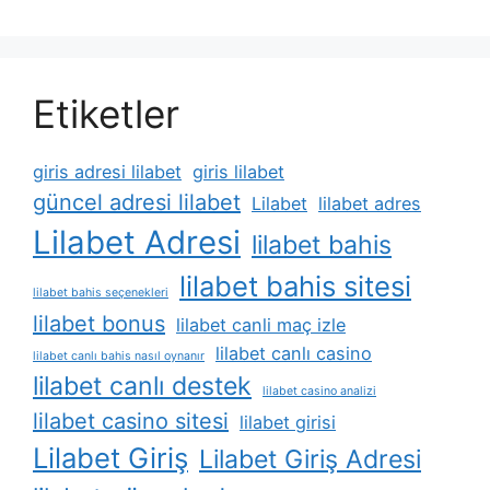
Etiketler
giris adresi lilabet
giris lilabet
güncel adresi lilabet
Lilabet
lilabet adres
Lilabet Adresi
lilabet bahis
lilabet bahis sitesi
lilabet bahis seçenekleri
lilabet bonus
lilabet canli maç izle
lilabet canlı casino
lilabet canlı bahis nasıl oynanır
lilabet canlı destek
lilabet casino analizi
lilabet casino sitesi
lilabet girisi
Lilabet Giriş
Lilabet Giriş Adresi