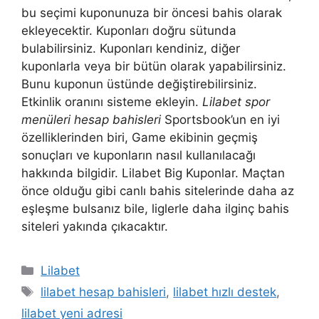
bu seçimi kuponunuza bir öncesi bahis olarak
ekleyecektir. Kuponları doğru sütunda
bulabilirsiniz. Kuponları kendiniz, diğer
kuponlarla veya bir bütün olarak yapabilirsiniz.
Bunu kuponun üstünde değiştirebilirsiniz.
Etkinlik oranını sisteme ekleyin.
Lilabet spor
menüleri hesap bahisleri
Sportsbook’un en iyi
özelliklerinden biri, Game ekibinin geçmiş
sonuçları ve kuponların nasıl kullanılacağı
hakkında bilgidir. Lilabet Big Kuponlar. Maçtan
önce olduğu gibi canlı bahis sitelerinde daha az
eşleşme bulsanız bile, liglerle daha ilginç bahis
siteleri yakında çıkacaktır.
Kategoriler
Lilabet
Etiketler
lilabet hesap bahisleri
,
lilabet hızlı destek
,
lilabet yeni adresi