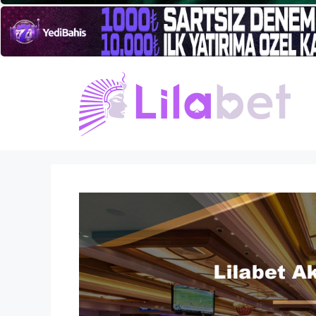
İçeriğe
atla