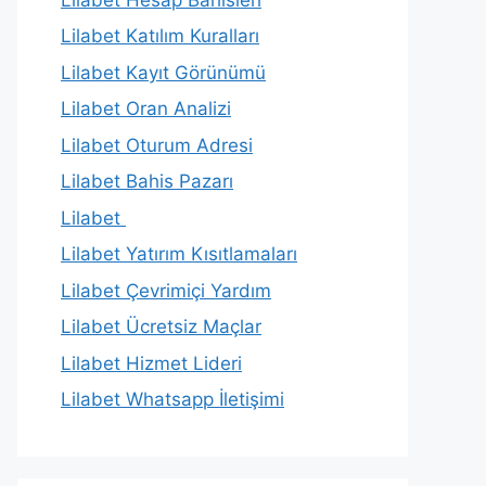
Lilabet Katılım Kuralları
Lilabet Kayıt Görünümü
Lilabet Oran Analizi
Lilabet Oturum Adresi
Lilabet Bahis Pazarı
Lilabet
Lilabet Yatırım Kısıtlamaları
Lilabet Çevrimiçi Yardım
Lilabet Ücretsiz Maçlar
Lilabet Hizmet Lideri
Lilabet Whatsapp İletişimi