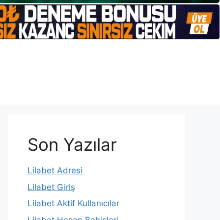
Son Yazılar
Lilabet Adresi
Lilabet Giriş
Lilabet Aktif Kullanıcılar
Lilabet Hesap Bahisleri