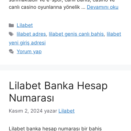
canlı casino oyunlarına yönelik …
Devamını oku
Kategoriler
Lilabet
Etiketler
lilabet adres
,
lilabet geniş canlı bahis
,
lilabet
yeni giriş adresi
Yorum yap
Lilabet Banka Hesap
Numarası
Kasım 2, 2024
yazar
Lilabet
Lilabet banka hesap numarası bir bahis