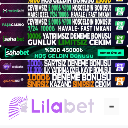
İçeriğe
atla
Menü