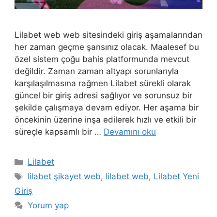
Lilabet web web sitesindeki giriş aşamalarından
her zaman geçme şansınız olacak. Maalesef bu
özel sistem çoğu bahis platformunda mevcut
değildir. Zaman zaman altyapı sorunlarıyla
karşılaşılmasına rağmen Lilabet sürekli olarak
güncel bir giriş adresi sağlıyor ve sorunsuz bir
şekilde çalışmaya devam ediyor. Her aşama bir
öncekinin üzerine inşa edilerek hızlı ve etkili bir
süreçle kapsamlı bir …
Devamını oku
Kategoriler
Lilabet
Etiketler
lilabet şikayet web
,
lilabet web
,
Lilabet Yeni
Giriş
Yorum yap