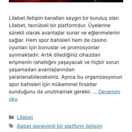
Lilabet iletişim kanalları saygın bir kuruluş olan
Lilabet, tecrübeli bir platformdur. Üyelerine
sürekli olarak avantajlar sunar ve eğlenmelerini
sağlar. Hem spor bahisleri hem de casino
oyunları için bonuslar ve promosyonlar
sunmaktadır. Artık dilediğiniz cihazdan
erişmenin rahatlığını yaşayacak ve hiçbir sorun
yaşamadan avantajlarından
yararlanabileceksiniz. Ayrıca bu organizasyonun
spor bahisleri için mükemmel fırsatlar
sunduğunu da unutmamak gerekir. …
Devamını
oku
Kategoriler
Lilabet
Etiketler
lilabet deneyimli bir platform iletişim