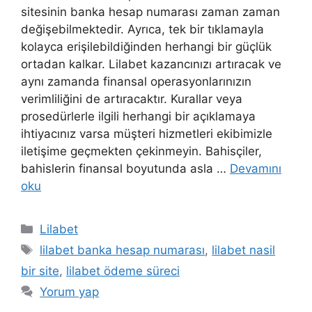
sitesinin banka hesap numarası zaman zaman
değişebilmektedir. Ayrıca, tek bir tıklamayla
kolayca erişilebildiğinden herhangi bir güçlük
ortadan kalkar. Lilabet kazancınızı artıracak ve
aynı zamanda finansal operasyonlarınızın
verimliliğini de artıracaktır. Kurallar veya
prosedürlerle ilgili herhangi bir açıklamaya
ihtiyacınız varsa müşteri hizmetleri ekibimizle
iletişime geçmekten çekinmeyin. Bahisçiler,
bahislerin finansal boyutunda asla …
Devamını
oku
Kategoriler
Lilabet
Etiketler
lilabet banka hesap numarası
,
lilabet nasil
bir site
,
lilabet ödeme süreci
Yorum yap