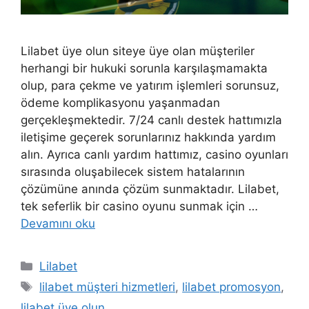
Lilabet üye olun siteye üye olan müşteriler
herhangi bir hukuki sorunla karşılaşmamakta
olup, para çekme ve yatırım işlemleri sorunsuz,
ödeme komplikasyonu yaşanmadan
gerçekleşmektedir. 7/24 canlı destek hattımızla
iletişime geçerek sorunlarınız hakkında yardım
alın. Ayrıca canlı yardım hattımız, casino oyunları
sırasında oluşabilecek sistem hatalarının
çözümüne anında çözüm sunmaktadır. Lilabet,
tek seferlik bir casino oyunu sunmak için …
Devamını oku
Kategoriler
Lilabet
Etiketler
lilabet müşteri hizmetleri
,
lilabet promosyon
,
lilabet üye olun