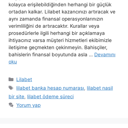
kolayca erişilebildiğinden herhangi bir güçlük
ortadan kalkar. Lilabet kazancınızı artıracak ve
aynı zamanda finansal operasyonlarınızın
verimliliğini de artıracaktır. Kurallar veya
prosedürlerle ilgili herhangi bir açıklamaya
ihtiyacınız varsa müşteri hizmetleri ekibimizle
iletişime geçmekten çekinmeyin. Bahisçiler,
bahislerin finansal boyutunda asla …
Devamını
oku
Kategoriler
Lilabet
Etiketler
lilabet banka hesap numarası
,
lilabet nasil
bir site
,
lilabet ödeme süreci
Yorum yap