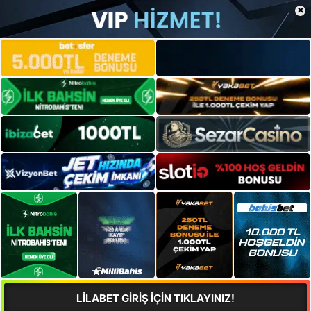
×
LİLABET GİRİŞ İÇİN TIKLAYINIZ!