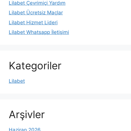
Lilabet Çevrimiçi Yardım
Lilabet Ücretsiz Maçlar
Lilabet Hizmet Lideri
Lilabet Whatsapp İletişimi
Kategoriler
Lilabet
Arşivler
Haziran 2026