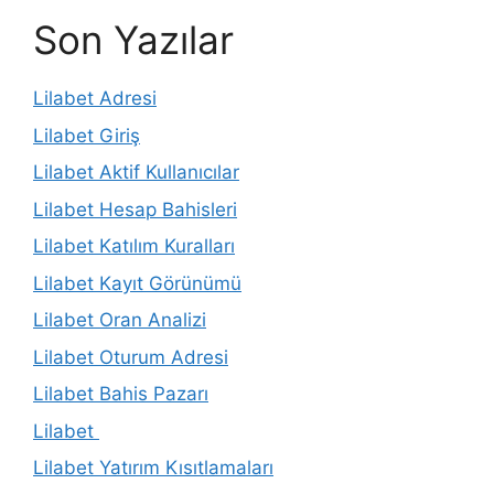
Son Yazılar
Lilabet Adresi
Lilabet Giriş
Lilabet Aktif Kullanıcılar
Lilabet Hesap Bahisleri
Lilabet Katılım Kuralları
Lilabet Kayıt Görünümü
Lilabet Oran Analizi
Lilabet Oturum Adresi
Lilabet Bahis Pazarı
Lilabet
Lilabet Yatırım Kısıtlamaları