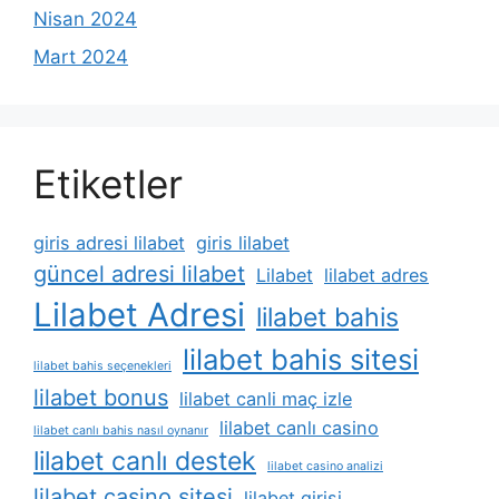
Nisan 2024
Mart 2024
Etiketler
giris adresi lilabet
giris lilabet
güncel adresi lilabet
Lilabet
lilabet adres
Lilabet Adresi
lilabet bahis
lilabet bahis sitesi
lilabet bahis seçenekleri
lilabet bonus
lilabet canli maç izle
lilabet canlı casino
lilabet canlı bahis nasıl oynanır
lilabet canlı destek
lilabet casino analizi
lilabet casino sitesi
lilabet girisi