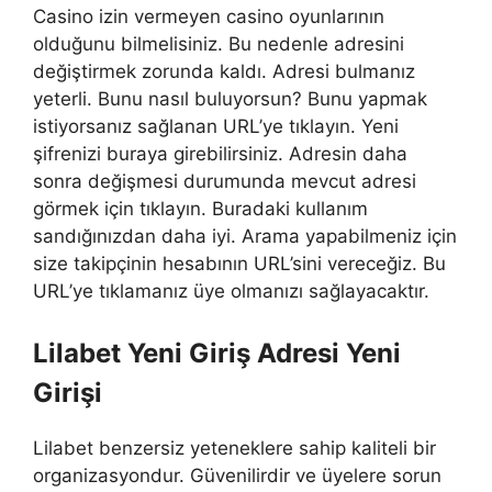
Casino izin vermeyen casino oyunlarının
olduğunu bilmelisiniz. Bu nedenle adresini
değiştirmek zorunda kaldı. Adresi bulmanız
yeterli. Bunu nasıl buluyorsun? Bunu yapmak
istiyorsanız sağlanan URL’ye tıklayın. Yeni
şifrenizi buraya girebilirsiniz. Adresin daha
sonra değişmesi durumunda mevcut adresi
görmek için tıklayın. Buradaki kullanım
sandığınızdan daha iyi. Arama yapabilmeniz için
size takipçinin hesabının URL’sini vereceğiz. Bu
URL’ye tıklamanız üye olmanızı sağlayacaktır.
Lilabet Yeni Giriş Adresi Yeni
Girişi
Lilabet benzersiz yeteneklere sahip kaliteli bir
organizasyondur. Güvenilirdir ve üyelere sorun