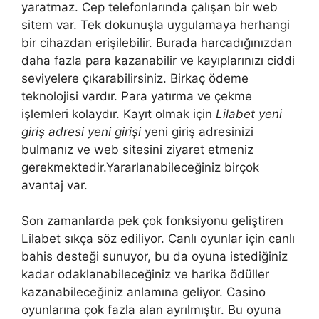
yaratmaz. Cep telefonlarında çalışan bir web
sitem var. Tek dokunuşla uygulamaya herhangi
bir cihazdan erişilebilir. Burada harcadığınızdan
daha fazla para kazanabilir ve kayıplarınızı ciddi
seviyelere çıkarabilirsiniz. Birkaç ödeme
teknolojisi vardır. Para yatırma ve çekme
işlemleri kolaydır. Kayıt olmak için
Lilabet yeni
giriş adresi yeni girişi
yeni giriş adresinizi
bulmanız ve web sitesini ziyaret etmeniz
gerekmektedir.Yararlanabileceğiniz birçok
avantaj var.
Son zamanlarda pek çok fonksiyonu geliştiren
Lilabet sıkça söz ediliyor. Canlı oyunlar için canlı
bahis desteği sunuyor, bu da oyuna istediğiniz
kadar odaklanabileceğiniz ve harika ödüller
kazanabileceğiniz anlamına geliyor. Casino
oyunlarına çok fazla alan ayrılmıştır. Bu oyuna