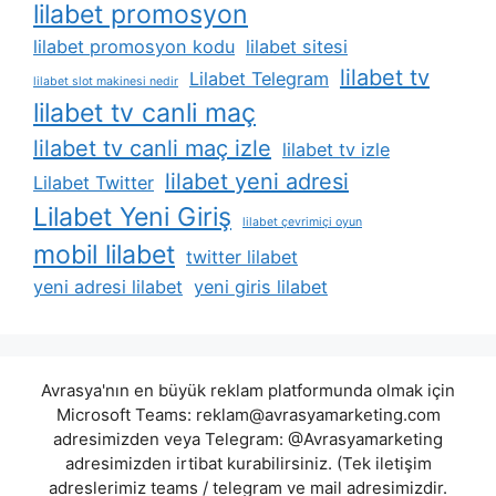
lilabet promosyon
lilabet promosyon kodu
lilabet sitesi
lilabet tv
Lilabet Telegram
lilabet slot makinesi nedir
lilabet tv canli maç
lilabet tv canli maç izle
lilabet tv izle
lilabet yeni adresi
Lilabet Twitter
Lilabet Yeni Giriş
lilabet çevrimiçi oyun
mobil lilabet
twitter lilabet
yeni adresi lilabet
yeni giris lilabet
Avrasya'nın en büyük reklam platformunda olmak için
Microsoft Teams:
reklam@avrasyamarketing.com
adresimizden veya Telegram: @Avrasyamarketing
adresimizden irtibat kurabilirsiniz. (Tek iletişim
adreslerimiz teams / telegram ve mail adresimizdir.