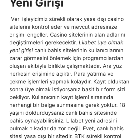
Yeni Girişi
Veri işleyicimiz sürekli olarak yasa dışı casino
sitelerini kontrol eder ve mevcut adresinize
erişimi engeller. Casino sitelerinin alan adlarını
değiştirmeleri gerekecektir.
Lilabet üye olmak
yeni girişi
canlı bahis sitelerinin kullanıcılarının
zarar görmesini önlemek için programcılardan
oluşan ekibiyle birlikte çalışmaktadır. Ara yüz
herkesin erişimine açıktır. Para yatırma ve
çekme işlemleri yapmak kolaydır. Kayıt olduktan
sonra üye olmak istiyorsanız basit bir form sizi
bekliyor. Kullanıcının kayıt işlemi sırasında
herhangi bir belge sunmasına gerek yoktur. 18
yaşını doldurduysanız canlı bahis sitesinde
bahis oynayabilirsiniz. Lilabet yeni adresini
bulmak o kadar da zor değil. Evet, canlı bahis
sitesi yasa dışı bir sitedir. BTK sürekli kontrol