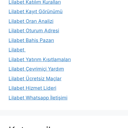
Lilabet Katılım Kuralları
Lilabet Kayıt Görünümü
Lilabet Oran Analizi
Lilabet Oturum Adresi
Lilabet Bahis Pazarı
Lilabet
Lilabet Yatırım Kısıtlamaları
Lilabet Çevrimiçi Yardım
Lilabet Ücretsiz Maçlar
Lilabet Hizmet Lideri
Lilabet Whatsapp İletişimi