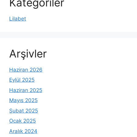
Kategoriler
Lilabet
Arşivler
Haziran 2026
Eylül 2025
Haziran 2025
Mayıs 2025
Şubat 2025
Ocak 2025
Aralık 2024