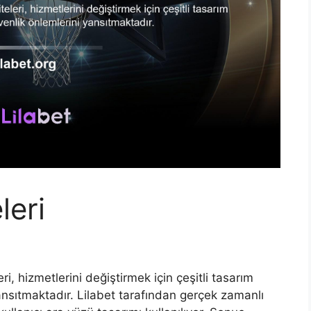
leri
ri, hizmetlerini değiştirmek için çeşitli tasarım
ansıtmaktadır. Lilabet tarafından gerçek zamanlı