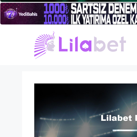
İçeriğe
atla