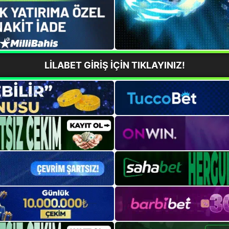
LİLABET GİRİŞ İÇİN TIKLAYINIZ!