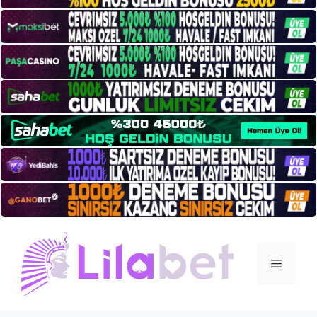
İçeriğe
atla
Menü