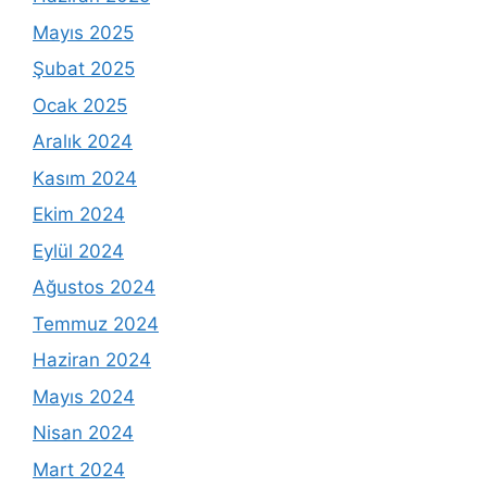
Mayıs 2025
Şubat 2025
Ocak 2025
Aralık 2024
Kasım 2024
Ekim 2024
Eylül 2024
Ağustos 2024
Temmuz 2024
Haziran 2024
Mayıs 2024
Nisan 2024
Mart 2024