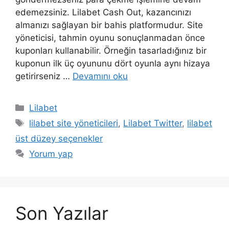
edemezsiniz. Lilabet Cash Out, kazancınızı
almanızı sağlayan bir bahis platformudur. Site
yöneticisi, tahmin oyunu sonuçlanmadan önce
kuponları kullanabilir. Örneğin tasarladığınız bir
kuponun ilk üç oyununu dört oyunla aynı hizaya
getirirseniz …
Devamını oku
Kategoriler
Lilabet
Etiketler
lilabet site yöneticileri
,
Lilabet Twitter
,
lilabet
üst düzey seçenekler
Yorum yap
Son Yazılar