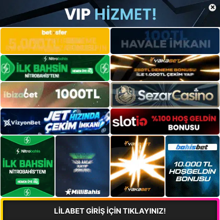
×
LİLABET GİRİŞ İÇİN TIKLAYINIZ!