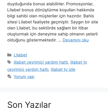
duyduğunda bonus alabilirler. Promosyonlar,
Lilabet bonus dönüştürme koşulları hakkında
bilgi sahibi olan müşteriler için hazırdır. Bahis
sitesi Lilabet faaliyete geçmiştir. Saygın bir site
olan Lilabet, bu sektörde sağlam bir itibar
oluşturmak için deneyime sahip olmanın yeterli
olduğunu göstermektedir. …
Devamını oku
Kategoriler
Lilabet
Etiketler
lilabet çevrimiçi yardım hattı
,
lilabet tv
çevrimiçi yardım hattı
,
lilabet tv izle
Yorum yap
Son Yazılar