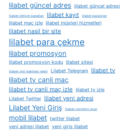
lilabet güncel adres
lilabet güncel adresi
lilabet kayıt
lilabet i̇letişim kanalları
lilabet kazançlar
lilabet maç izle
lilabet müşteri hizmetleri
lilabet nasil bir site
lilabet para çekme
lilabet promosyon
lilabet promosyon kodu
lilabet sitesi
lilabet tv
Lilabet Telegram
lilabet slot makinesi nedir
lilabet tv canli maç
lilabet tv canli maç izle
lilabet tv izle
lilabet yeni adresi
Lilabet Twitter
Lilabet Yeni Giriş
lilabet çevrimiçi oyun
mobil lilabet
twitter lilabet
yeni adresi lilabet
yeni giris lilabet