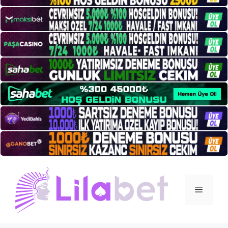
İçeriğe
atla
Menü