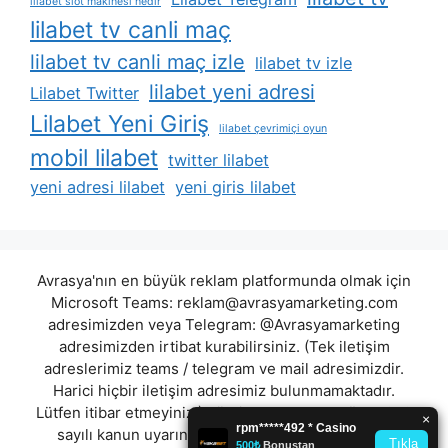
lilabet slot makinesi nedir
lilabet tv canli maç
lilabet tv canli maç izle
lilabet tv izle
lilabet yeni adresi
Lilabet Twitter
Lilabet Yeni Giriş
lilabet çevrimiçi oyun
mobil lilabet
twitter lilabet
yeni adresi lilabet
yeni giris lilabet
Avrasya'nın en büyük reklam platformunda olmak için
Microsoft Teams:
reklam@avrasyamarketing.com
adresimizden veya Telegram: @Avrasyamarketing
adresimizden irtibat kurabilirsiniz. (Tek iletişim
adreslerimiz teams / telegram ve mail adresimizdir.
Harici hiçbir iletişim adresimiz bulunmamaktadır.
Lütfen itibar etmeyiniz.) Türkiye yasalarına göre 7258
sayılı kanun uyarınca yasa dışı bahis oynamanın