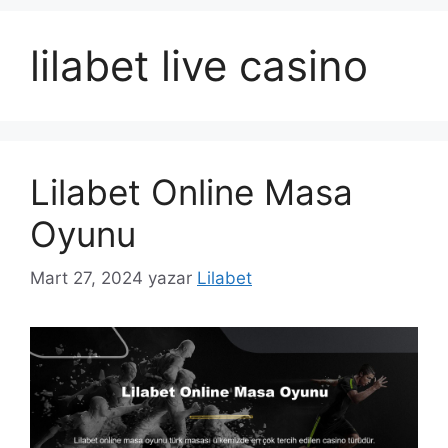
lilabet live casino
Lilabet Online Masa
Oyunu
Mart 27, 2024
yazar
Lilabet