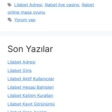
Etiketler
Lilabet Adresi
,
lilabet live casino
,
lilabet
online masa oyunu
Yorum yap
Son Yazılar
Lilabet Adresi
Lilabet Giriş
Lilabet Aktif Kullanıcılar
Lilabet Hesap Bahisleri
Lilabet Katılım Kuralları
Lilabet Kayıt Görünümü