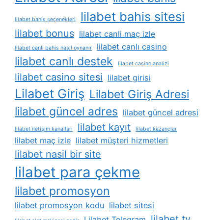
lilabet bahis sitesi
lilabet bahis seçenekleri
lilabet bonus
lilabet canli maç izle
lilabet canlı casino
lilabet canlı bahis nasıl oynanır
lilabet canlı destek
lilabet casino analizi
lilabet casino sitesi
lilabet girisi
Lilabet Giriş
Lilabet Giriş Adresi
lilabet güncel adres
lilabet güncel adresi
lilabet kayıt
lilabet i̇letişim kanalları
lilabet kazançlar
lilabet maç izle
lilabet müşteri hizmetleri
lilabet nasil bir site
lilabet para çekme
lilabet promosyon
lilabet promosyon kodu
lilabet sitesi
lilabet tv
Lilabet Telegram