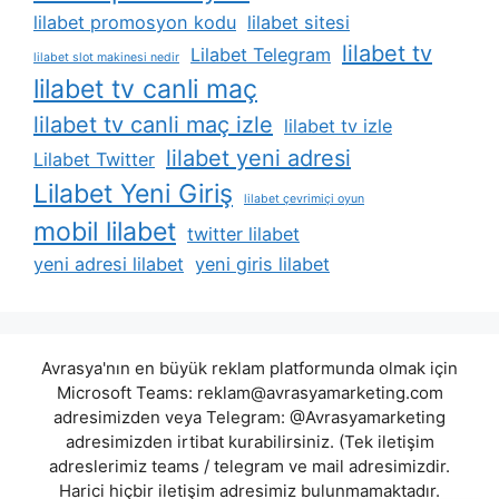
lilabet promosyon kodu
lilabet sitesi
lilabet tv
Lilabet Telegram
lilabet slot makinesi nedir
lilabet tv canli maç
lilabet tv canli maç izle
lilabet tv izle
lilabet yeni adresi
Lilabet Twitter
Lilabet Yeni Giriş
lilabet çevrimiçi oyun
mobil lilabet
twitter lilabet
yeni adresi lilabet
yeni giris lilabet
Avrasya'nın en büyük reklam platformunda olmak için
Microsoft Teams:
reklam@avrasyamarketing.com
adresimizden veya Telegram: @Avrasyamarketing
adresimizden irtibat kurabilirsiniz. (Tek iletişim
adreslerimiz teams / telegram ve mail adresimizdir.
Harici hiçbir iletişim adresimiz bulunmamaktadır.