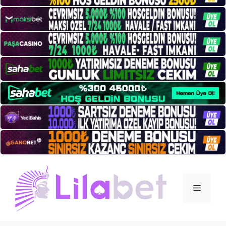
İçeriğe
atla
Menü