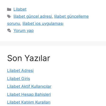
Kategoriler
Lilabet
Etiketler
lilabet güncel adresi
,
lilabet güncelleme
sorunu
,
lilabet i̇os uygulaması
Yorum yap
Son Yazılar
Lilabet Adresi
Lilabet Giriş
Lilabet Aktif Kullanıcılar
Lilabet Hesap Bahisleri
Lilabet Katılım Kuralları