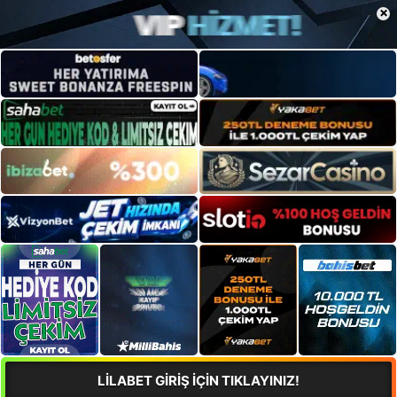
×
LİLABET GİRİŞ İÇİN TIKLAYINIZ!