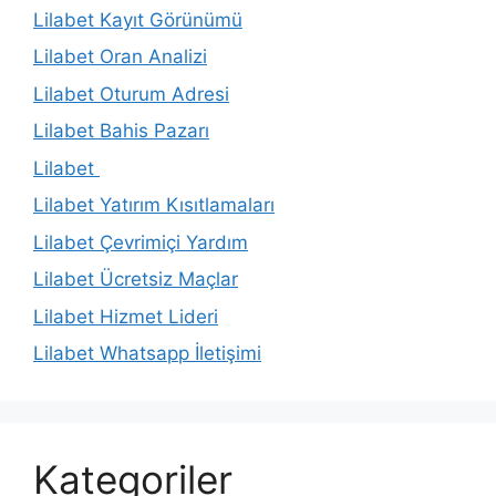
Lilabet Kayıt Görünümü
Lilabet Oran Analizi
Lilabet Oturum Adresi
Lilabet Bahis Pazarı
Lilabet
Lilabet Yatırım Kısıtlamaları
Lilabet Çevrimiçi Yardım
Lilabet Ücretsiz Maçlar
Lilabet Hizmet Lideri
Lilabet Whatsapp İletişimi
Kategoriler