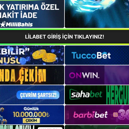
LİLABET GİRİŞ İÇİN TIKLAYINIZ!