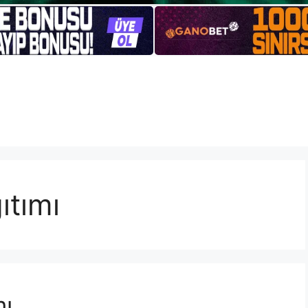
ıtımı
mı