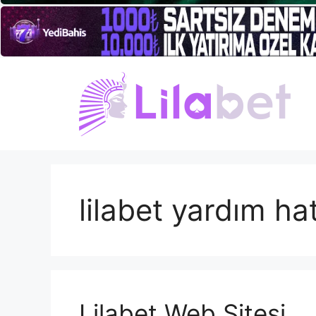
İçeriğe
atla
lilabet yardım hat
Lilabet Web Sitesi