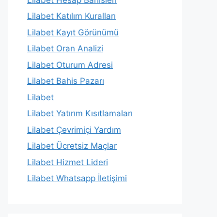
Lilabet Katılım Kuralları
Lilabet Kayıt Görünümü
Lilabet Oran Analizi
Lilabet Oturum Adresi
Lilabet Bahis Pazarı
Lilabet
Lilabet Yatırım Kısıtlamaları
Lilabet Çevrimiçi Yardım
Lilabet Ücretsiz Maçlar
Lilabet Hizmet Lideri
Lilabet Whatsapp İletişimi