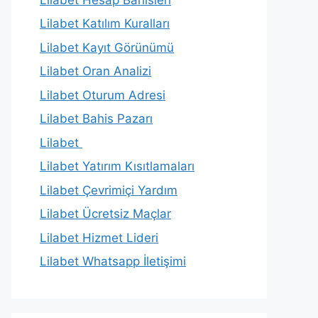
Lilabet Katılım Kuralları
Lilabet Kayıt Görünümü
Lilabet Oran Analizi
Lilabet Oturum Adresi
Lilabet Bahis Pazarı
Lilabet
Lilabet Yatırım Kısıtlamaları
Lilabet Çevrimiçi Yardım
Lilabet Ücretsiz Maçlar
Lilabet Hizmet Lideri
Lilabet Whatsapp İletişimi