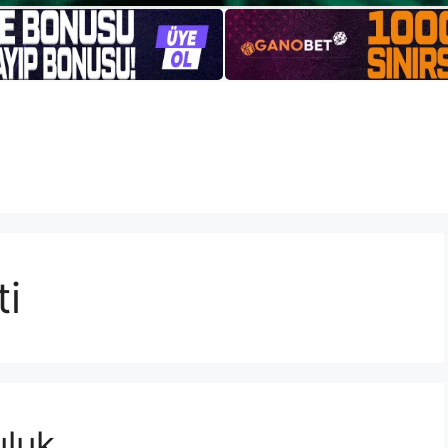
ti
uluk