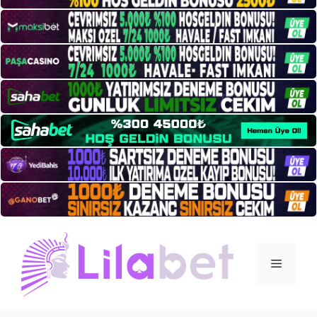
İçeriğe
atla
Menü