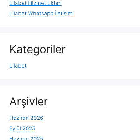
Lilabet Hizmet Lideri
Lilabet Whatsapp İletişimi
Kategoriler
Lilabet
Arşivler
Haziran 2026
Eylül 2025
Haziran 2025