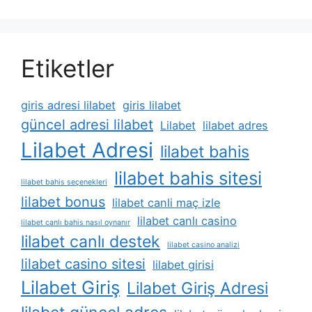
Etiketler
giris adresi lilabet
giris lilabet
güncel adresi lilabet
Lilabet
lilabet adres
Lilabet Adresi
lilabet bahis
lilabet bahis sitesi
lilabet bahis seçenekleri
lilabet bonus
lilabet canli maç izle
lilabet canlı casino
lilabet canlı bahis nasıl oynanır
lilabet canlı destek
lilabet casino analizi
lilabet casino sitesi
lilabet girisi
Lilabet Giriş
Lilabet Giriş Adresi