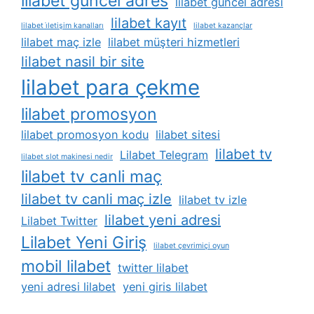
lilabet güncel adres
lilabet güncel adresi
lilabet kayıt
lilabet i̇letişim kanalları
lilabet kazançlar
lilabet maç izle
lilabet müşteri hizmetleri
lilabet nasil bir site
lilabet para çekme
lilabet promosyon
lilabet promosyon kodu
lilabet sitesi
lilabet tv
Lilabet Telegram
lilabet slot makinesi nedir
lilabet tv canli maç
lilabet tv canli maç izle
lilabet tv izle
lilabet yeni adresi
Lilabet Twitter
Lilabet Yeni Giriş
lilabet çevrimiçi oyun
mobil lilabet
twitter lilabet
yeni adresi lilabet
yeni giris lilabet