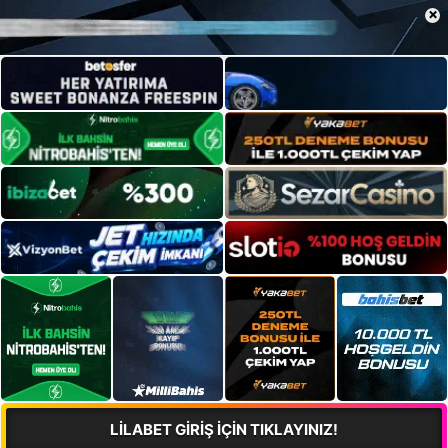
×
LİLABET GİRİŞ İÇİN TIKLAYINIZ!