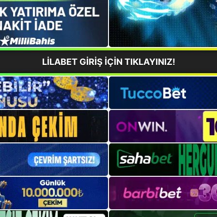
LİLABET GİRİŞ İÇİN TIKLAYINIZ!