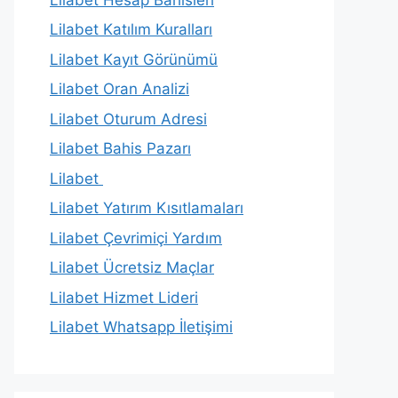
Lilabet Katılım Kuralları
Lilabet Kayıt Görünümü
Lilabet Oran Analizi
Lilabet Oturum Adresi
Lilabet Bahis Pazarı
Lilabet
Lilabet Yatırım Kısıtlamaları
Lilabet Çevrimiçi Yardım
Lilabet Ücretsiz Maçlar
Lilabet Hizmet Lideri
Lilabet Whatsapp İletişimi