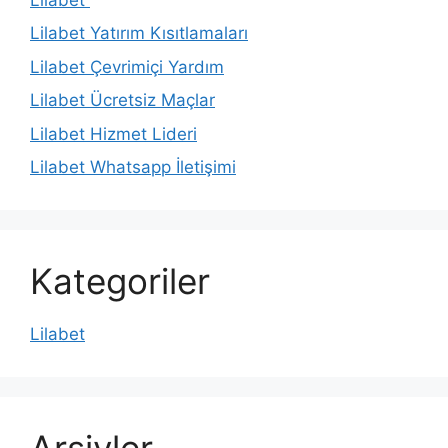
Lilabet Yatırım Kısıtlamaları
Lilabet Çevrimiçi Yardım
Lilabet Ücretsiz Maçlar
Lilabet Hizmet Lideri
Lilabet Whatsapp İletişimi
Kategoriler
Lilabet