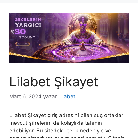
Lilabet Şikayet
Mart 6, 2024
yazar
Lilabet
Lilabet Şikayet giriş adresini bilen suç ortakları
mevcut şifrelerini de kolaylıkla tahmin
edebiliyor. Bu sitedeki içerik nedeniyle ve