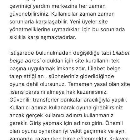
çevrimiçi yardım merkezine her zaman
güvenebilirsiniz. Kullanıcılar zaman zaman
sorunlarla karşılaşabilir. Yeni üyeler site
yönetmeliklerine uymadıkları için bu sorunlarla
sıklıkla karşılaşmaktadırlar.
İstişarede bulunulmadan değişikliğe tabi
Lilabet
belge adresi
oldukları için site kurallarını tek
başına uygulamak imkansızdır. Lilabet belge
talep ettiği an , şüpheleriniz giderildiğinde
oyuna dahil olursunuz. Tamamen yasal olan site
lisans parasını almaya hak kazanırsınız.
Güvenilir transferler bankalar aracılığıyla yapılır.
Kullanıcı adınızı kullanarak oyuna girebilirsiniz
ancak gerçek kullanıcı adınızı kullanmanız
gerekir. Giriş yapmak için adınızı girin. Önemli
olan oyunu oynarken iyi vakit geçirmek ve aynı
zamanda kazanırken biraz eğlenmektir. Kolayca