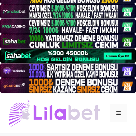
İçeriğe
atla
Menü