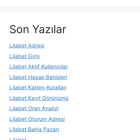
Son Yazılar
Lilabet Adresi
Lilabet Giriş
Lilabet Aktif Kullanıcılar
Lilabet Hesap Bahisleri
Lilabet Katılım Kuralları
Lilabet Kayıt Görünümü
Lilabet Oran Analizi
Lilabet Oturum Adresi
Lilabet Bahis Pazarı
Lilabet