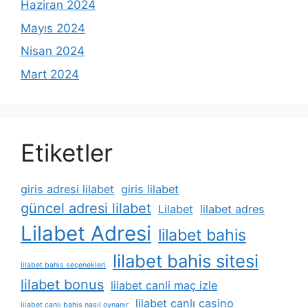
Haziran 2024
Mayıs 2024
Nisan 2024
Mart 2024
Etiketler
giris adresi lilabet
giris lilabet
güncel adresi lilabet
Lilabet
lilabet adres
Lilabet Adresi
lilabet bahis
lilabet bahis sitesi
lilabet bahis seçenekleri
lilabet bonus
lilabet canli maç izle
lilabet canlı casino
lilabet canlı bahis nasıl oynanır